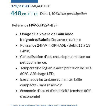
Prix de base
373,
560,
€ HT
€ TTC
33
00
448
Dont 1,10€ d'éco-participation
€ TTC
,00
Référence
HW-XFJ324-BSF
Usage : 1 à 2 Salle de Bain avec
baignoire/Balnéo Douche + cuisine
Puissance 24kW TRIPHASE - débit 11 à 13
L/min,
Centralisation d'eau chaude pour maison ou
petit commerce,
Température réglable avec précision de 30 à
60°C, Affichage LED,
Eau chaude instantané et illimité, Taille
compacte - sans réservoir,
économie d'eau et d'électricité (environ 60%
d'économie)
Lire: Avantages du chauffe eau instantané