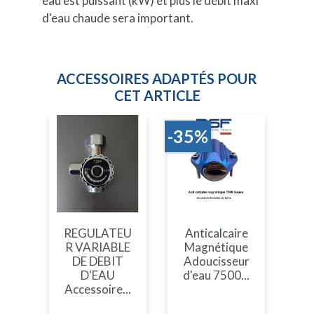
eau est puissant (kW) et plus le débit maxi
d'eau chaude sera important.
ACCESSOIRES ADAPTÉS POUR
CET ARTICLE
-35%
REGULATEU
Anticalcaire
R VARIABLE
Magnétique
DE DEBIT
Adoucisseur
D'EAU
d'eau 7500...
Accessoire...