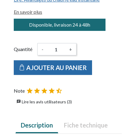
En savoir plus
Disponible, livraison 24 à 48h
Quantité
-
+
AJOUTER AU PANIER





Note
Lire les avis utilisateurs (3)
chat
Description
Fiche technique