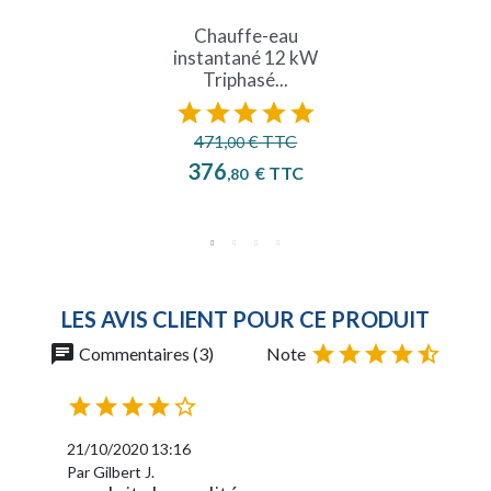
Chauffe-eau
instantané 12 kW
Triphasé...





Prix de base
471,
€ TTC
00
Prix
376
€ TTC
,80
LES AVIS CLIENT POUR CE PRODUIT
chat





Commentaires (3)
Note





21/10/2020 13:16
Par Gilbert J.