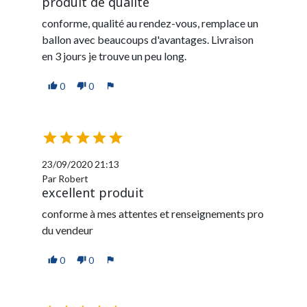
produit de qualité
conforme, qualité au rendez-vous, remplace un
ballon avec beaucoups d'avantages. Livraison
en 3 jours je trouve un peu long.
0
0
thumb_up
thumb_down
flag





23/09/2020 21:13
Par Robert
excellent produit
conforme à mes attentes et renseignements pro
du vendeur
0
0
thumb_up
thumb_down
flag