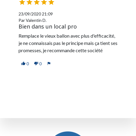





23/09/2020 21:09
Par Valentin D.
Bien dans un local pro
Remplace le vieux ballon avec plus d'efficacité,
je ne connaissais pas le principe mais ça tient ses
promesses, je recommande cette société
0
0
thumb_up
thumb_down
flag