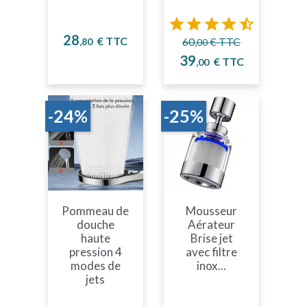





Prix
28
Prix de base
€ TTC
60,
€ TTC
,80
00
Prix
39
€ TTC
,00
-24%
-25%
Pommeau de
Mousseur
douche
Aérateur
haute
Brise jet
pression 4
avec filtre
modes de
inox...
jets